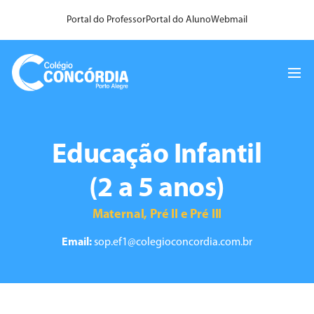
Portal do Professor
Portal do Aluno
Webmail
Educação Infantil
(2 a 5 anos)
Maternal, Pré II e Pré III
Email:
sop.ef1@colegioconcordia.com.br